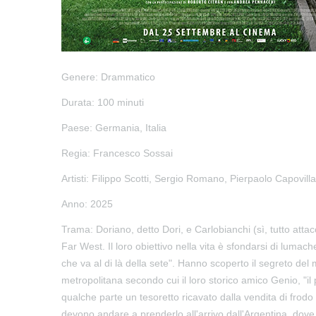
Genere:
Drammatico
Durata:
100 minuti
Paese:
Germania, Italia
Regia:
Francesco Sossai
Artisti:
Filippo Scotti, Sergio Romano, Pierpaolo Capovill
Anno:
2025
Trama:
Doriano, detto Dori, e Carlobianchi (sì, tutto atta
Far West. Il loro obiettivo nella vita è sfondarsi di lumac
che va al di là della sete". Hanno scoperto il segreto de
metropolitana secondo cui il loro storico amico Genio, "il
qualche parte un tesoretto ricavato dalla vendita di frodo 
devono andare a prenderlo all'arrivo dall'Argentina, dove si