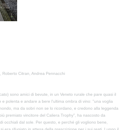
a, Roberto Citran, Andrea Pennacchi
ccato) sono amici di bevute, in un Veneto rurale che pare quasi il
he e polenta e andare a bere l'ultima ombra di vino: "una voglia
l mondo, ma da sobri non se lo ricordano, e credono alla leggenda
 più premiato vincitore del Caliera Trophy", ha nascosto da
di occhiali dal sole. Per questo, e perché gli vogliono bene,
 era rifugiato in attesa della prescrizione per i sui reati. Lungo il