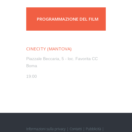
PROGRAMMAZIONE DEL FILM
CINECITY (MANTOVA)
Piazzale Beccaria, 5 - loc. Favorita CC
Boma
19:00
Informazioni sulla privacy
|
Contatti
|
Pubblicità
|