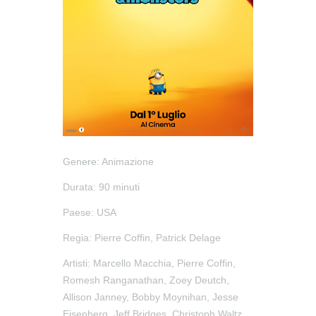
Genere:
Animazione
Durata:
90 minuti
Paese:
USA
Regia:
Pierre Coffin, Patrick Delage
Artisti:
Marcello Macchia, Pierre Coffin,
Romesh Ranganathan, Zoey Deutch,
Allison Janney, Bobby Moynihan, Jesse
Eisenberg, Jeff Bridges, Christoph Waltz,